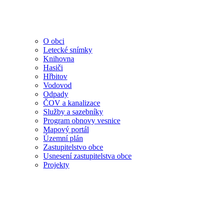
O obci
Letecké snímky
Knihovna
Hasiči
Hřbitov
Vodovod
Odpady
ČOV a kanalizace
Služby a sazebníky
Program obnovy vesnice
Mapový portál
Územní plán
Zastupitelstvo obce
Usnesení zastupitelstva obce
Projekty