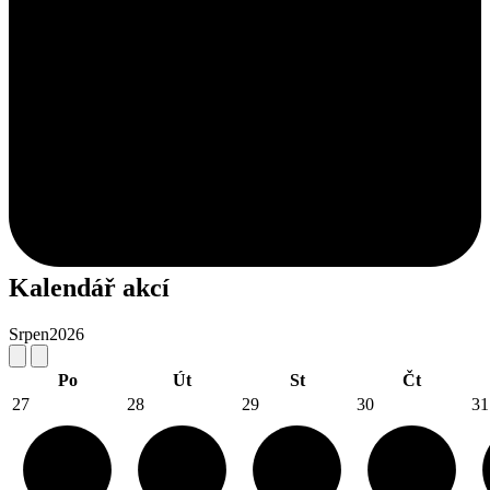
Kalendář akcí
Srpen
2026
Po
Út
St
Čt
27
28
29
30
31