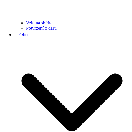
Veřejná sbírka
Potvrzení o daru
Obec