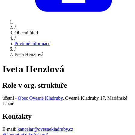
/
Obecní úřad
/
Povinné informace
/
Iveta Henzlová
Iveta Henzlová
Role v org. struktuře
účetní -
Obec Ovesné Kladruby
, Ovesné Kladruby 17, Mariánské
Lázně
Kontakty
E-mail:
kancelar@ovesnekladruby.cz
Stáhnout vizitku(vCard)